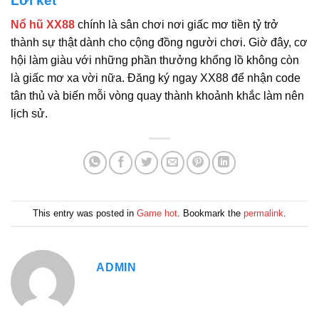
Lời kết
Nổ hũ XX88
chính là sân chơi nơi giấc mơ tiền tỷ trở
thành sự thật dành cho cộng đồng người chơi. Giờ đây, cơ
hội làm giàu với những phần thưởng khổng lồ không còn
là giấc mơ xa vời nữa. Đăng ký ngay XX88 để nhận code
tân thủ và biến mỗi vòng quay thành khoảnh khắc làm nên
lịch sử.
This entry was posted in
Game hot
. Bookmark the
permalink
.
ADMIN