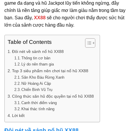
game đa dạng và hũ Jackpot lũy tiến không ngừng, đây
chính là nền tảng giúp giấc mơ làm giàu nằm trong tầm tay
bạn. Sau đây,
XX88
sẽ cho người chơi thấy được sức hút
lớn của sảnh cược hàng đầu này.
Table of Contents
Đôi nét về sảnh nổ hũ XX88
Thông tin cơ bản
Lý do nên tham gia
Top 3 siêu phẩm nên chơi tại nổ hũ XX88
Săn Kho Báu Rừng Xanh
Nữ Hoàng Ai Cập
Chiến Binh Vũ Trụ
Công thức săn hũ độc quyền tại nổ hũ XX88
Canh thời điểm vàng
Khai thác tính năng
Lời kết
Đôi nét về sảnh nổ hũ XX88