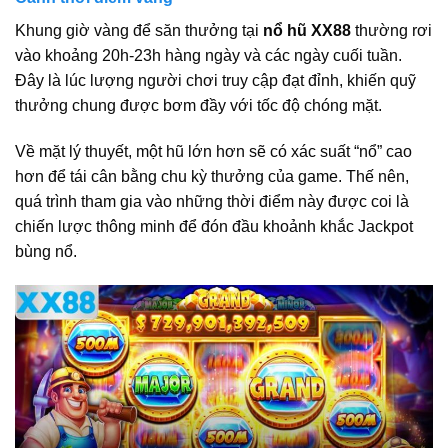
Khung giờ vàng để săn thưởng tại
nổ hũ XX88
thường rơi
vào khoảng 20h-23h hàng ngày và các ngày cuối tuần.
Đây là lúc lượng người chơi truy cập đạt đỉnh, khiến quỹ
thưởng chung được bơm đầy với tốc độ chóng mặt.
Về mặt lý thuyết, một hũ lớn hơn sẽ có xác suất “nổ” cao
hơn để tái cân bằng chu kỳ thưởng của game. Thế nên,
quá trình tham gia vào những thời điểm này được coi là
chiến lược thông minh để đón đầu khoảnh khắc Jackpot
bùng nổ.