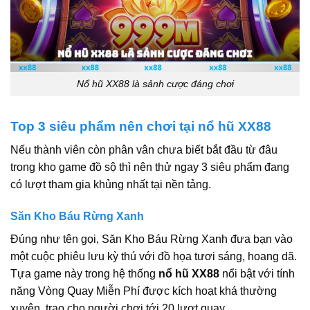
Nổ hũ XX88 là sảnh cược đáng chơi
Top 3 siêu phẩm nên chơi tại nổ hũ XX88
Nếu thành viên còn phân vân chưa biết bắt đầu từ đâu
trong kho game đồ sộ thì nên thử ngay 3 siêu phẩm đang
có lượt tham gia khủng nhất tại nền tảng.
Săn Kho Báu Rừng Xanh
Đúng như tên gọi, Săn Kho Báu Rừng Xanh đưa bạn vào
một cuộc phiêu lưu kỳ thú với đồ họa tươi sáng, hoang dã.
Tựa game này trong hệ thống
nổ hũ XX88
nổi bật với tính
năng Vòng Quay Miễn Phí được kích hoạt khá thường
xuyên, trao cho người chơi tới 20 lượt quay