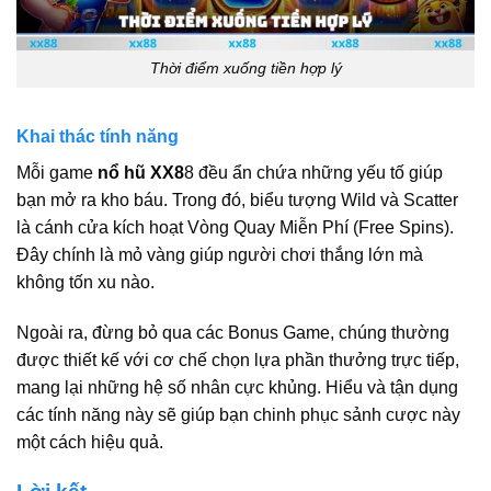
Thời điểm xuống tiền hợp lý
Khai thác tính năng
Mỗi game
nổ hũ XX8
8 đều ẩn chứa những yếu tố giúp
bạn mở ra kho báu. Trong đó, biểu tượng Wild và Scatter
là cánh cửa kích hoạt Vòng Quay Miễn Phí (Free Spins).
Đây chính là mỏ vàng giúp người chơi thắng lớn mà
không tốn xu nào.
Ngoài ra, đừng bỏ qua các Bonus Game, chúng thường
được thiết kế với cơ chế chọn lựa phần thưởng trực tiếp,
mang lại những hệ số nhân cực khủng. Hiểu và tận dụng
các tính năng này sẽ giúp bạn chinh phục sảnh cược này
một cách hiệu quả.