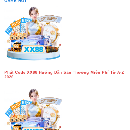
GAME HOT
Phát Code XX88 Hướng Dẫn Săn Thưởng Miễn Phí Từ A-Z
2026