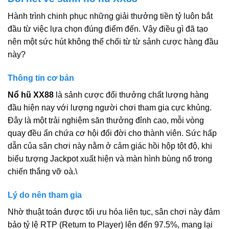
Hành trình chinh phục những giải thưởng tiền tỷ luôn bắt
đầu từ việc lựa chọn đúng điểm đến. Vậy điều gì đã tạo
nên một sức hút không thể chối từ từ sảnh cược hàng đầu
này?
Thông tin cơ bản
Nổ hũ XX88
là sảnh cược đổi thưởng chất lượng hàng
đầu hiện nay với lượng người chơi tham gia cực khủng.
Đây là một trải nghiệm săn thưởng đỉnh cao, mỗi vòng
quay đều ẩn chứa cơ hội đổi đời cho thành viên. Sức hấp
dẫn của sân chơi này nằm ở cảm giác hồi hộp tột độ, khi
biểu tượng Jackpot xuất hiện và màn hình bùng nổ trong
chiến thắng vỡ oà.\
Lý do nên tham gia
Nhờ thuật toán được tối ưu hóa liên tục, sân chơi này đảm
bảo tỷ lệ RTP (Return to Player) lên đến 97.5%, mang lại