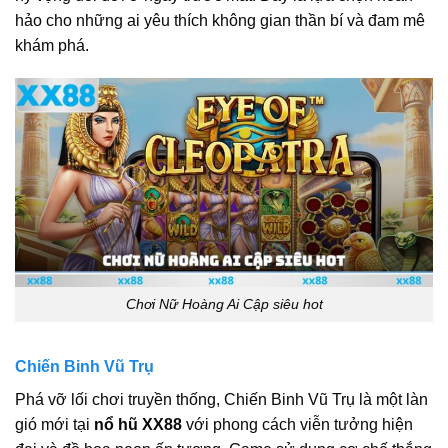
hảo cho những ai yêu thích không gian thần bí và đam mê
khám phá.
Chơi Nữ Hoàng Ai Cập siêu hot
Chiến Binh Vũ Trụ
Phá vỡ lối chơi truyền thống, Chiến Binh Vũ Trụ là một làn
gió mới tại
nổ hũ XX88
với phong cách viễn tưởng hiện