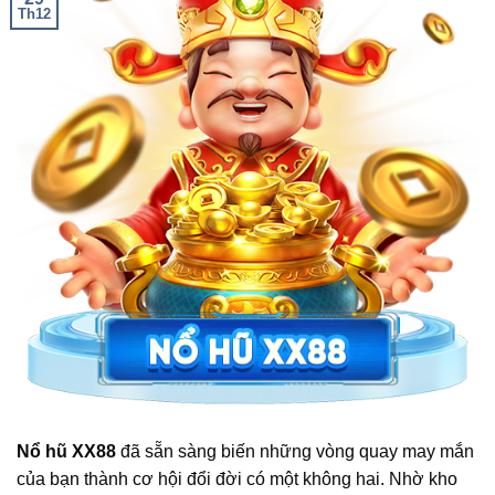
Th12
Nổ hũ XX88
đã sẵn sàng biến những vòng quay may mắn
của bạn thành cơ hội đổi đời có một không hai. Nhờ kho