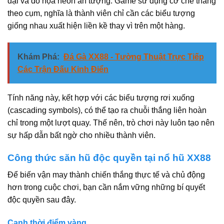
đại và đồ họa neon ấn tượng. Game sử dụng cơ chế thắng
theo cụm, nghĩa là thành viên chỉ cần các biểu tượng
giống nhau xuất hiện liền kề thay vì trên một hàng.
Khám Phá:
Đá Gà XX88 - Tường Thuật Trực Tiếp
Các Trận Đấu Kinh Điển
Tính năng này, kết hợp với các biểu tượng rơi xuống
(cascading symbols), có thể tạo ra chuỗi thắng liên hoàn
chỉ trong một lượt quay. Thế nên, trò chơi này luôn tạo nên
sự hấp dẫn bất ngờ cho nhiều thành viên.
Công thức săn hũ độc quyền tại nổ hũ XX88
Để biến vận may thành chiến thắng thực tế và chủ động
hơn trong cuộc chơi, bạn cần nắm vững những bí quyết
độc quyền sau đây.
Canh thời điểm vàng